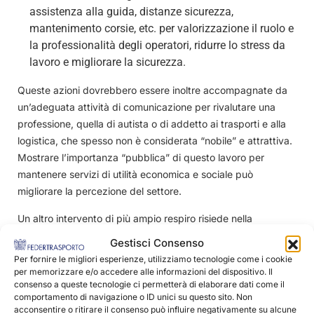
assistenza alla guida, distanze sicurezza,
mantenimento corsie, etc. per valorizzazione il ruolo e
la professionalità degli operatori, ridurre lo stress da
lavoro e migliorare la sicurezza.
Queste azioni dovrebbero essere inoltre accompagnate da
un’adeguata attività di comunicazione per rivalutare una
professione, quella di autista o di addetto ai trasporti e alla
logistica, che spesso non è considerata “nobile” e attrattiva.
Mostrare l’importanza “pubblica” di questo lavoro per
mantenere servizi di utilità economica e sociale può
migliorare la percezione del settore.
Un altro intervento di più ampio respiro risiede nella
collaborazione con istituzioni formative per creare i corsi di
Gestisci Consenso
studio che costituiscono canali di inserimento diretto dalla
Per fornire le migliori esperienze, utilizziamo tecnologie come i cookie
scuola alle imprese.
per memorizzare e/o accedere alle informazioni del dispositivo. Il
consenso a queste tecnologie ci permetterà di elaborare dati come il
comportamento di navigazione o ID unici su questo sito. Non
acconsentire o ritirare il consenso può influire negativamente su alcune